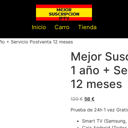
Inicio
Carro
Tienda
año + Servicio Postventa 12 meses
Mejor Susc
1 año + Se
12 meses
120
€
56
€
Prueba de 24h 1 vez Grati
Smart TV (Samsung, L
Caja Android (Todos