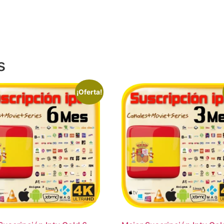
s
¡Oferta!