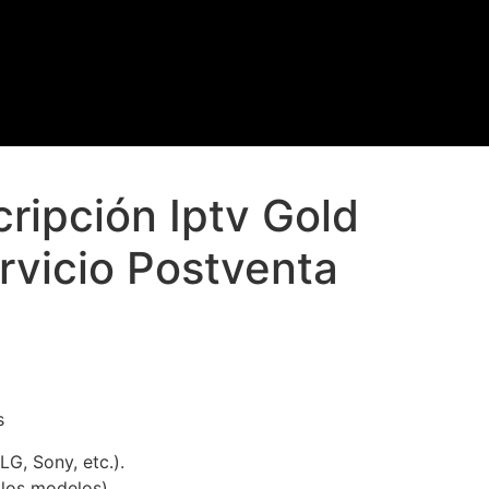
ripción Iptv Gold
rvicio Postventa
s
G, Sony, etc.).
 los modelos)