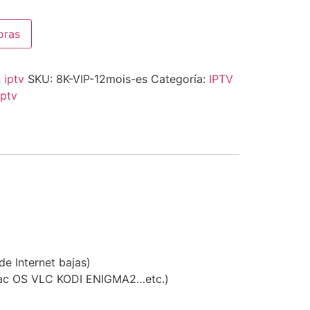
oras
 iptv
SKU:
8K-VIP-12mois-es
Categoría:
IPTV
iptv
de Internet bajas)
 Mac OS VLC KODI ENIGMA2…etc.)